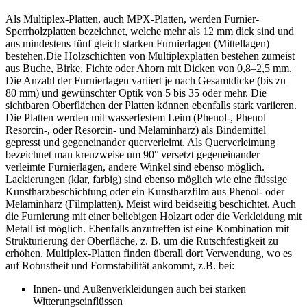
Als Multiplex-Platten, auch MPX-Platten, werden Furnier-
Sperrholzplatten bezeichnet, welche mehr als 12 mm dick sind und
aus mindestens fünf gleich starken Furnierlagen (Mittellagen)
bestehen.Die Holzschichten von Multiplexplatten bestehen zumeist
aus Buche, Birke, Fichte oder Ahorn mit Dicken von 0,8–2,5 mm.
Die Anzahl der Furnierlagen variiert je nach Gesamtdicke (bis zu
80 mm) und gewünschter Optik von 5 bis 35 oder mehr. Die
sichtbaren Oberflächen der Platten können ebenfalls stark variieren.
Die Platten werden mit wasserfestem Leim (Phenol-, Phenol
Resorcin-, oder Resorcin- und Melaminharz) als Bindemittel
gepresst und gegeneinander querverleimt. Als Querverleimung
bezeichnet man kreuzweise um 90° versetzt gegeneinander
verleimte Furnierlagen, andere Winkel sind ebenso möglich.
Lackierungen (klar, farbig) sind ebenso möglich wie eine flüssige
Kunstharzbeschichtung oder ein Kunstharzfilm aus Phenol- oder
Melaminharz (Filmplatten). Meist wird beidseitig beschichtet. Auch
die Furnierung mit einer beliebigen Holzart oder die Verkleidung mit
Metall ist möglich. Ebenfalls anzutreffen ist eine Kombination mit
Strukturierung der Oberfläche, z. B. um die Rutschfestigkeit zu
erhöhen. Multiplex-Platten finden überall dort Verwendung, wo es
auf Robustheit und Formstabilität ankommt, z.B. bei:
Innen- und Außenverkleidungen auch bei starken
Witterungseinflüssen