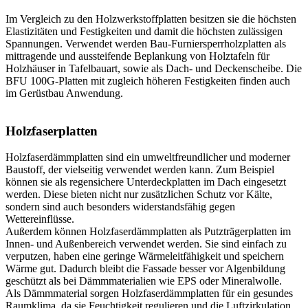
Im Vergleich zu den Holzwerkstoffplatten besitzen sie die höchsten
Elastizitäten und Festigkeiten und damit die höchsten zulässigen
Spannungen. Verwendet werden Bau-Furniersperrholzplatten als
mittragende und aussteifende Beplankung von Holztafeln für
Holzhäuser in Tafelbauart, sowie als Dach- und Deckenscheibe. Die
BFU 100G-Platten mit zugleich höheren Festigkeiten finden auch
im Gerüstbau Anwendung.
Holzfaserplatten
Holzfaserdämmplatten sind ein umweltfreundlicher und moderner
Baustoff, der vielseitig verwendet werden kann. Zum Beispiel
können sie als regensichere Unterdeckplatten im Dach eingesetzt
werden. Diese bieten nicht nur zusätzlichen Schutz vor Kälte,
sondern sind auch besonders widerstandsfähig gegen
Wettereinflüsse.
Außerdem können Holzfaserdämmplatten als Putzträgerplatten im
Innen- und Außenbereich verwendet werden. Sie sind einfach zu
verputzen, haben eine geringe Wärmeleitfähigkeit und speichern
Wärme gut. Dadurch bleibt die Fassade besser vor Algenbildung
geschützt als bei Dämmmaterialien wie EPS oder Mineralwolle.
Als Dämmmaterial sorgen Holzfaserdämmplatten für ein gesundes
Raumklima, da sie Feuchtigkeit regulieren und die Luftzirkulation