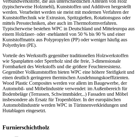
Verbundwerkstoffe, die aus unterschiedlichen Anteilen von Holz
(typischerweise Holzmehl), Kunststoffen und Additiven hergestellt
werden. Verarbeitet werden sie meist mit modernen Verfahren der
Kunststofftechnik wie Extrusion, Spritzgießen, Rotationsguss oder
mittels Presstechniken, aber auch im Thermoformverfahren.
Typischerweise bestehen WPC in Deutschland und Mitteleuropa aus
einem Holzfaser- oder -mehlanteil von 50 % bis 90 % und einer
Kunststoffmatrix aus Polypropylen (PP) oder weniger häufig aus
Polyethylen (PE).
Vorteile des Werkstoffs gegenüber traditionellen Holzwerkstoffen
wie Spanplatten oder Sperrholz sind die freie, 3-dimensionale
Formbarkeit des Werkstoffs und die größere Feuchteresistenz.
Gegenüber Vollkunststoffen bieten WPC eine höhere Steifigkeit und
einen deutlich geringeren thermischen Ausdehnungskoeffizienten.
Wood Plastic Composites werden vor allem im Baugewerbe, der
Automobil- und Möbelindustrie verwendet: im Außenbereich für
Bodenbeläge (Terrassen, Schwimmbäder,..) Fassaden und Möbel
insbesondere als Ersatz für Tropenhölzer. In der europäischen
Automobilindustrie werden WPC in Türinnenverkleidungen und
Hutablagen eingesetzt.
Furnierschichtholz